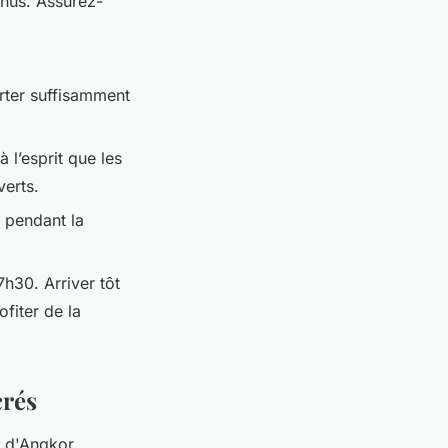
nnus. Assurez-
rter suffisamment
 l’esprit que les
verts.
z pendant la
h30. Arriver tôt
ofiter de la
crés
s d'Angkor.