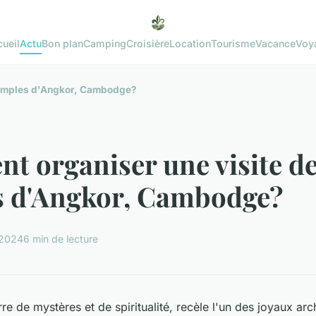
ueil
Actu
Bon plan
Camping
Croisière
Location
Tourisme
Vacance
Voy
temples d'Angkor, Cambodge?
 organiser une visite d
s d'Angkor, Cambodge?
 2024
6 min de lecture
e de mystères et de spiritualité, recèle l'un des joyaux arc