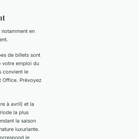
nt
n, notamment en
ent.
pes de billets sont
de votre emploi du
s convient le
t Office. Prévoyez
 à avril) et la
riode la plus
endant la saison
ature luxuriante.
correspond le