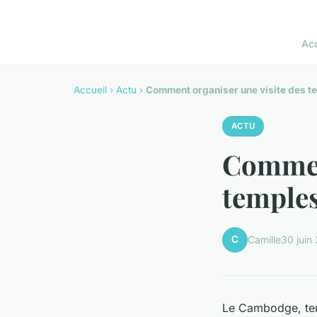
Acc
Accueil
›
Actu
›
Comment organiser une visite des 
ACTU
Comment
temple
C
Camille
30 juin
Le Cambodge, terr