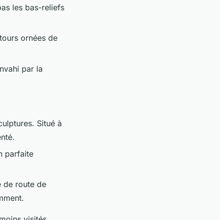
as les bas-reliefs
 tours ornées de
nvahi par la
ulptures. Situé à
nté.
n parfaite
.
e de route de
emment.
moins visités.