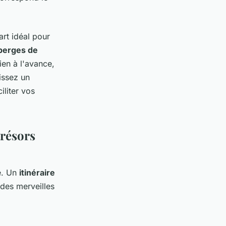
art idéal pour
berges de
en à l'avance,
issez un
iliter vos
trésors
gé. Un
itinéraire
des merveilles