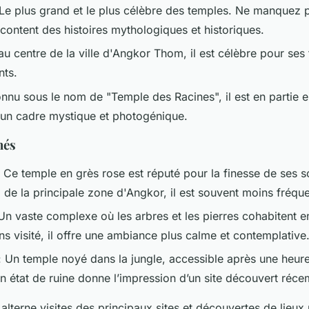
Le plus grand et le plus célèbre des temples. Ne manquez p
racontent des histoires mythologiques et historiques.
au centre de la ville d'Angkor Thom, il est célèbre pour ses
nts.
nnu sous le nom de "Temple des Racines", il est en partie e
t un cadre mystique et photogénique.
hés
 Ce temple en grès rose est réputé pour la finesse de ses sc
de la principale zone d'Angkor, il est souvent moins fréque
Un vaste complexe où les arbres et les pierres cohabitent e
s visité, il offre une ambiance plus calme et contemplative
 Un temple noyé dans la jungle, accessible après une heur
 état de ruine donne l’impression d’un site découvert réc
alterne visites des principaux sites et découvertes de lieux 