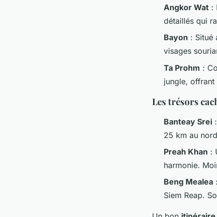
Angkor Wat
: 
détaillés qui 
Bayon
: Situé 
visages souria
Ta Prohm
: Co
jungle, offran
Les trésors cac
Banteay Srei
:
25 km au nord 
Preah Khan
: 
harmonie. Moin
Beng Mealea
:
Siem Reap. Son
Un bon
itinéraire