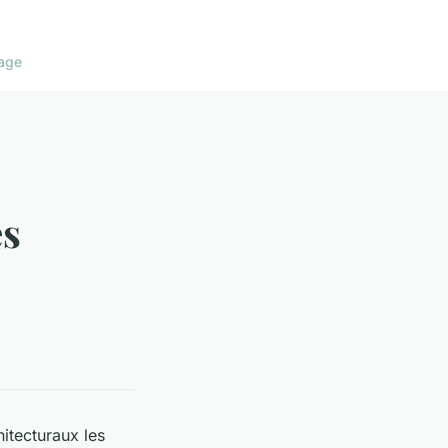
age
es
hitecturaux les