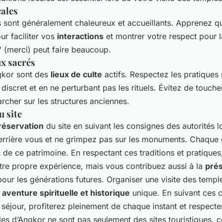
cales
sont généralement chaleureux et accueillants. Apprenez q
r faciliter vos
interactions
et montrer votre respect pour la
 (merci) peut faire beaucoup.
ux sacrés
gkor sont des
lieux de culte
actifs. Respectez les pratiques 
 discret et en ne perturbant pas les rituels. Évitez de touche
cher sur les structures anciennes.
 site
réservation
du site en suivant les consignes des autorités l
errière vous et ne grimpez pas sur les monuments. Chaque
n de ce patrimoine. En respectant ces traditions et pratiques
re propre expérience, mais vous contribuez aussi à la
prés
pour les générations futures. Organiser une visite des templ
e
aventure spirituelle et historique
unique. En suivant ces c
séjour, profiterez pleinement de chaque instant et respecter
les d’Angkor ne sont pas seulement des sites touristiques, 