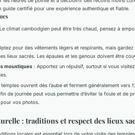
er les heures de pointe et à découvrir des recoins moins co
 guide certifié pour une expérience authentique et fiable.
ques
Le climat cambodgien peut être très chaud, pensez à empo
ptez pour des vêtements légers et respirants, mais gardez à
es lieux sacrés. Les épaules et les genoux doivent être cou
es moustiques
: Apportez un répulsif, surtout si vous visite
ies.
 temples ouvrent dès l’aube et ferment généralement vers 17
fin de journée peut vous permettre d’éviter la foule et de pr
 pour vos photos.
urelle : traditions et respect des lieux sa
ditions locales est essentiel lors de votre visite des temple