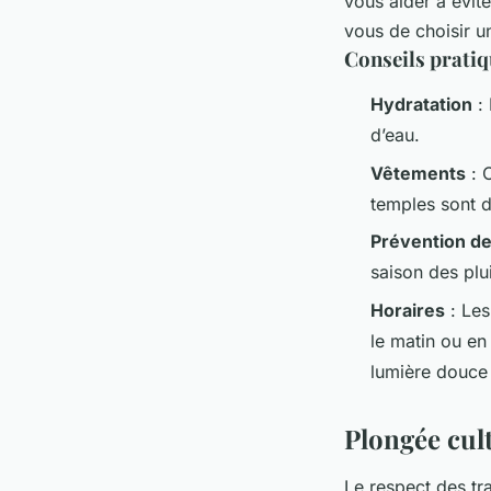
vous aider à évit
vous de choisir un
Conseils prati
Hydratation
: 
d’eau.
Vêtements
: O
temples sont d
Prévention d
saison des plu
Horaires
: Les
le matin ou en 
lumière douce
Plongée cult
Le respect des tra