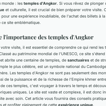
u monde : les
temples d'Angkor
. Si vous rêvez de plonger 
que
et culturelle, il est crucial de bien préparer votre visite. 
 pour une expérience inoubliable, de l'achat des billets à l
 ce site emblématique.
l'importance des temples d'Angkor
 votre visite, il est essentiel de comprendre ce qui rend le
 Classé au patrimoine mondial de l'UNESCO, ce site s'étend
 et abrite une centaine de temples, de
sanctuaires
et de str
mple le plus célèbre, est un symbole national du Cambodge
mère. Les temples d'Angkor ne sont pas seulement des monu
si de la puissance et de la richesse de l'Empire khmer entre
de ces temples, c'est voyager à travers le temps et découvr
toriques uniques. Le site est vaste et complexe, il est donc 
ite avec soin. Cet article vous fournira des conseils pratiqu
es et profiter pleinement de cette
expérience unique
.