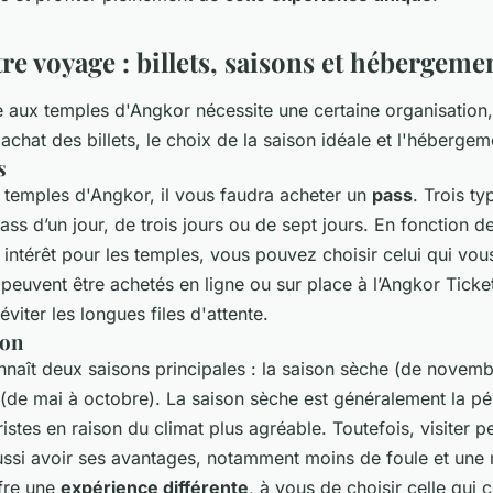
re voyage : billets, saisons et hébergeme
ite aux temples d'Angkor nécessite une certaine organisatio
achat des billets, le choix de la saison idéale et l'hébergem
s
temples d'Angkor, il vous faudra acheter un
pass
. Trois ty
ass d’un jour, de trois jours ou de sept jours. En fonction 
 intérêt pour les temples, vous pouvez choisir celui qui vou
s peuvent être achetés en ligne ou sur place à l’Angkor Ticke
éviter les longues files d'attente.
son
ît deux saisons principales : la saison sèche (de novembre
 (de mai à octobre). La saison sèche est généralement la pé
ristes en raison du climat plus agréable. Toutefois, visiter p
ussi avoir ses avantages, notamment moins de foule et une n
fre une
expérience différente
, à vous de choisir celle qui 