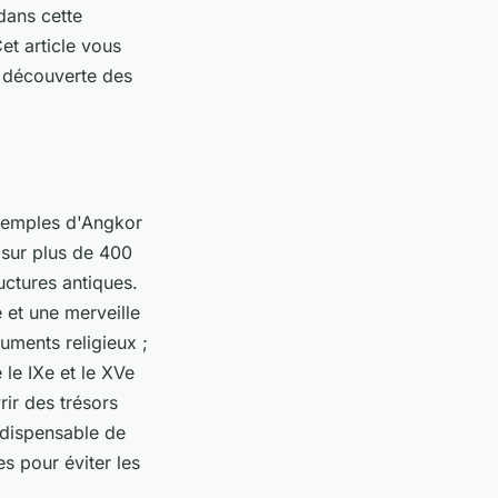
dans cette
Cet article vous
a découverte des
s temples d'Angkor
 sur plus de 400
uctures antiques.
 et une merveille
ments religieux ;
 le IXe et le XVe
ir des trésors
indispensable de
es pour éviter les