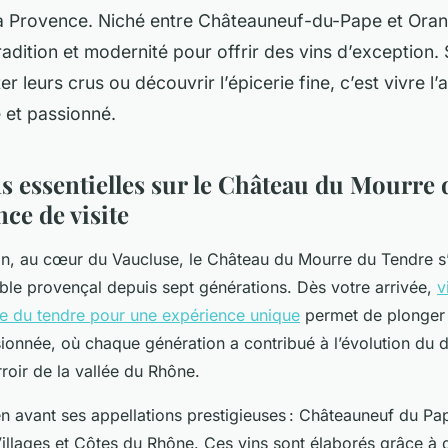
a Provence. Niché entre Châteauneuf-du-Pape et Ora
 tradition et modernité pour offrir des vins d’exception.
r leurs crus ou découvrir l’épicerie fine, c’est vivre l’
e et passionné.
s essentielles sur le Château du Mourre 
ce de visite
n, au cœur du Vaucluse, le Château du Mourre du Tendre s’i
oble provençal depuis sept générations. Dès votre arrivée,
v
e du tendre pour une expérience unique
permet de plonger d
sionnée, où chaque génération a contribué à l’évolution du 
rroir de la vallée du Rhône.
 avant ses appellations prestigieuses : Châteauneuf du Pap
llages et Côtes du Rhône. Ces vins sont élaborés grâce à 