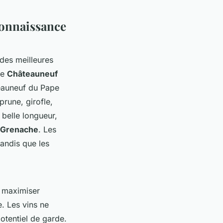
connaissance
des meilleures
me
Châteauneuf
teauneuf du Pape
prune, girofle,
 belle longueur,
 Grenache
. Les
andis que les
r maximiser
e. Les vins ne
potentiel de garde.