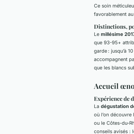
Ce soin méticuleu
favorablement au 
Distinctions, p
Le
millésime 201
que 93-95+ attrib
garde : jusqu’à 1
accompagnent parf
que les blancs su
Accueil œno
Expérience de d
La
dégustation d
où l’on découvre
ou le Côtes-du-Rh
conseils avisés :