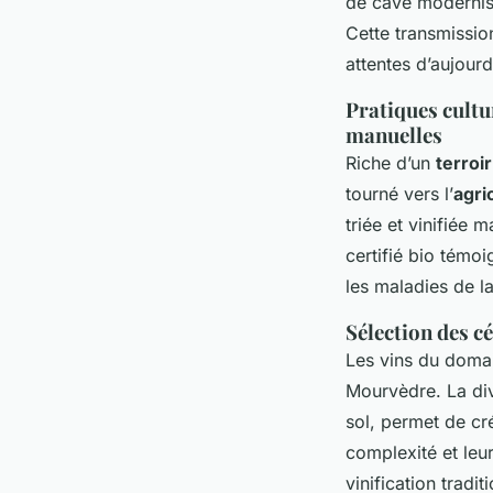
de cave modernisé
Cette transmission
attentes d’aujourd
Pratiques cultu
manuelles
Riche d’un
terroi
tourné vers l’
agri
triée et vinifiée
certifié bio témo
les maladies de la
Sélection des c
Les vins du domai
Mourvèdre. La dive
sol, permet de c
complexité et leu
vinification tradi