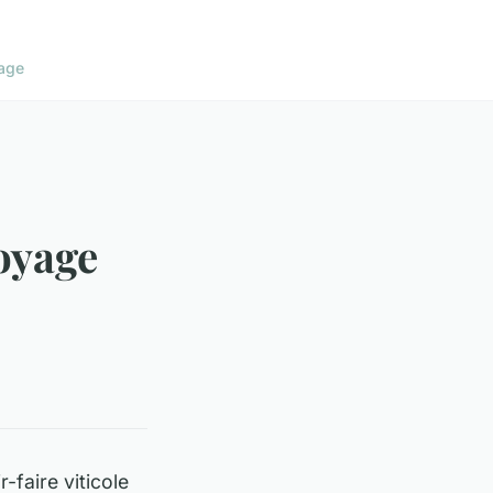
age
oyage
faire viticole