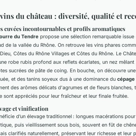
ins du château : diversité, qualité et re
s cuvées incontournables et profils aromatiques
ourre du Tendre
propose une sélection remarquable issue 
ud de la vallée du Rhône. On retrouve les vins phares com
 Dieu, Côtes du Rhône Villages et Côtes du Rhône. Le Châ
une robe rubis profond aux reflets écarlates, un nez mêlant 
notes sucrées de pâte de coing. En bouche, on découvre une
quée, et des tanins soyeux dus à une dominance du
cépage
ment des arômes délicats d'agrumes et de fleurs blanches, t
sont appréciés pour leur fraîcheur et leur finale fruitée.
age et vinification
ficie d’un élevage traditionnel : longues macérations pou
tique, puis vieillissement sous bois, souvent en fût de chên
mais clarifiés naturellement, préservant leur richesse et leur 