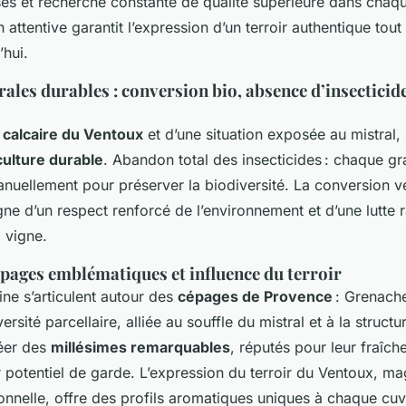
s et recherche constante de qualité supérieure dans chaqu
 attentive garantit l’expression d’un terroir authentique tou
’hui.
rales durables : conversion bio, absence d’insecticid
r calcaire du Ventoux
et d’une situation exposée au mistral, 
culture durable
. Abandon total des insecticides : chaque gr
 manuellement pour préserver la biodiversité. La conversion 
igne d’un respect renforcé de l’environnement et d’une lutte 
 vigne.
épages emblématiques et influence du terroir
ne s’articulent autour des
cépages de Provence
: Grenache
rsité parcellaire, alliée au souffle du mistral et à la struct
réer des
millésimes remarquables
, réputés pour leur fraîche
r potentiel de garde. L’expression du terroir du Ventoux, mag
tionnelle, offre des profils aromatiques uniques à chaque cu