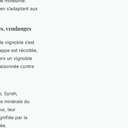
e millésime.
t en s’adaptant aux
es, vendanges
le vignoble s’est
appe est récoltée,
vers un vignoble
raisonnée contre
, Syrah,
ure minérale du
ur, leur
nifiée par la
vée.