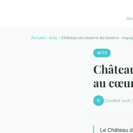
Acc
Accueil
›
Actu
›
Château du mourre du tendre : voyage
ACTU
Château
au cœur
C
Camille
4 août
Le Château du