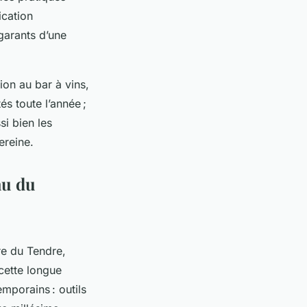
ication
 garants d’une
ion au bar à vins,
s toute l’année ;
si bien les
ereine.
au du
re du Tendre,
 cette longue
mporains : outils