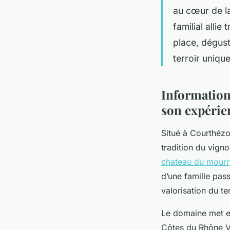
au cœur de l
familial allie
place, déguste
terroir uniqu
Information
son expérien
Situé à Courthézo
tradition du vign
chateau du mourr
d’une famille pas
valorisation du te
Le domaine met en
Côtes du Rhône Vi