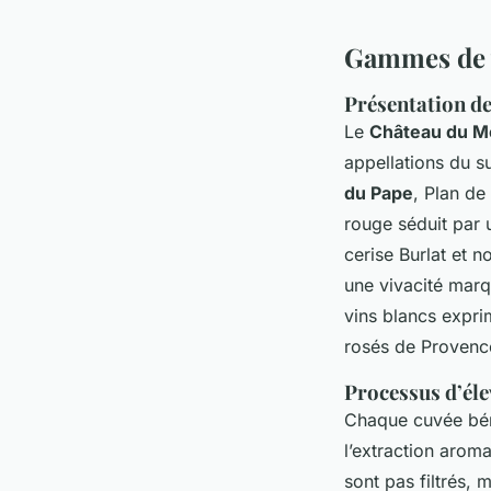
Gammes de v
Présentation de
Le
Château du M
appellations du s
du Pape
, Plan de
rouge séduit par 
cerise Burlat et 
une vivacité mar
vins blancs expri
rosés de Provence 
Processus d’élev
Chaque cuvée béné
l’extraction aroma
sont pas filtrés, 