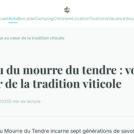
ueil
Actu
Bon plan
Camping
Croisière
Location
Tourisme
Vacance
Voy
 au cœur de la tradition viticole
 du mourre du tendre : v
 de la tradition viticole
 2025
5 min de lecture
 Mourre du Tendre incarne sept générations de savoir-