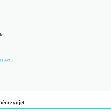
le
les Actu →
même sujet